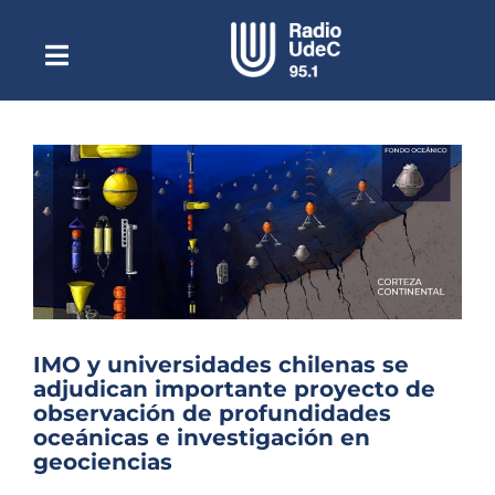
Saltar
al
contenido
Toggle
Escuchar Radio UdeC
Navigation
en vivo
Quiénes Somos
Programación
Podcast
Noticias
Reportajes
IMO y universidades chilenas se
Columnas
adjudican importante proyecto de
observación de profundidades
Música Clásica
oceánicas e investigación en
geociencias
Especiales