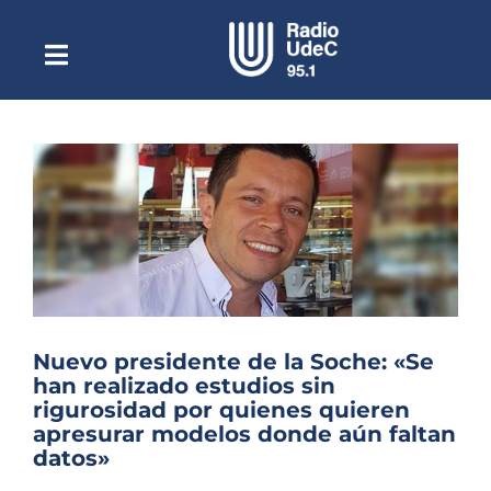
Saltar
al
contenido
Toggle
Escuchar Radio UdeC
Navigation
en vivo
Quiénes Somos
Programación
Podcast
Noticias
Reportajes
Nuevo presidente de la Soche: «Se
Columnas
han realizado estudios sin
rigurosidad por quienes quieren
Música Clásica
apresurar modelos donde aún faltan
datos»
Especiales