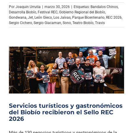
Archivo Sonoro
Por
Joaquin Urrutia
|
marzo 30, 2026
|
Etiquetas:
Bandalos Chinos
,
Desarrolla Biobío
,
Festival REC
,
Gobierno Regional del Biobío
,
Gondwana
,
Jet
,
León Gieco
,
Los Jaivas
,
Parque Bicentenario
,
REC 2026
,
Sergio Cichero
,
Sergio Giacaman
,
Sono
,
Teatro Biobío
,
Travis
Servicios turísticos y gastronómicos
del Biobío recibieron el Sello REC
2026
Más de 130 negocios turísticos y gastronómicos de la