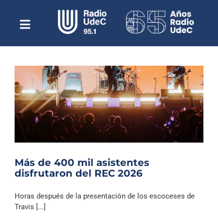
Saltar
al
contenido
Toggle
Escuchar Radio UdeC
Navigation
en vivo
Quiénes Somos
Programación
Podcast
Noticias
Reportajes
Más de 400 mil asistentes
Columnas
disfrutaron del REC 2026
Música Clásica
Horas después de la presentación de los escoceses de
Especiales
Travis [...]