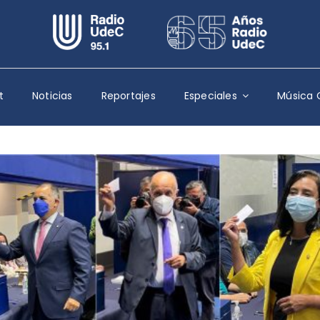
Escuchar Radio UdeC
en vivo
Quiénes Somos
t
Noticias
Reportajes
Especiales
Música 
Programación
Podcast
Noticias
Reportajes
Columnas
Música Clásica
Especiales