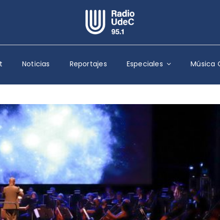
Escuchar Radio UdeC
en vivo
t
Noticias
Reportajes
Especiales
Música 
Quiénes Somos
Programación
Podcast
Noticias
Reportajes
Columnas
Música Clásica
Especiales