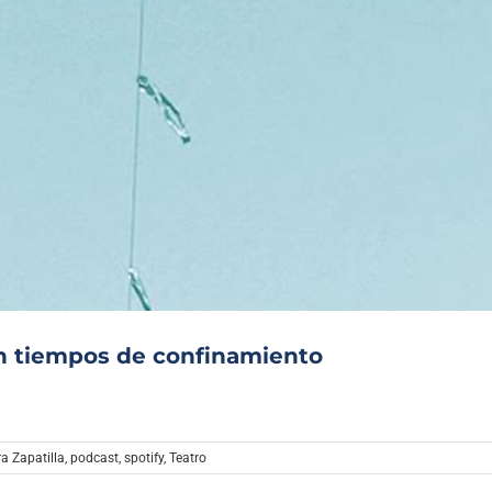
en tiempos de confinamiento
ra Zapatilla
,
podcast
,
spotify
,
Teatro