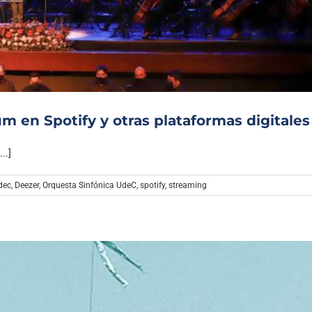
Archivo Sonoro
 en Spotify y otras plataformas digitales
..]
dec
,
Deezer
,
Orquesta Sinfónica UdeC
,
spotify
,
streaming