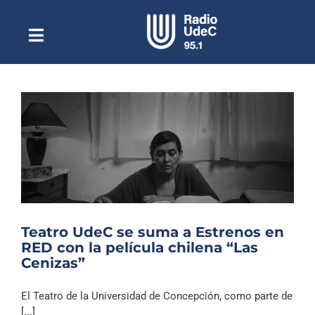
Saltar
al
contenido
Toggle
Escuchar Radio UdeC
Navigation
en vivo
Quiénes Somos
Programación
Podcast
Noticias
Reportajes
Teatro UdeC se suma a Estrenos en
Columnas
RED con la película chilena “Las
Cenizas”
Música Clásica
Especiales
El Teatro de la Universidad de Concepción, como parte de
[...]