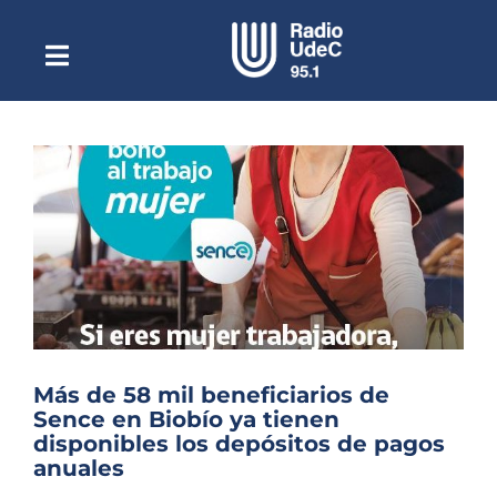
Saltar
al
contenido
Toggle
Escuchar Radio UdeC
Navigation
en vivo
Quiénes Somos
Programación
Podcast
Noticias
Reportajes
Columnas
Más de 58 mil beneficiarios de
Sence en Biobío ya tienen
Música Clásica
disponibles los depósitos de pagos
anuales
Especiales