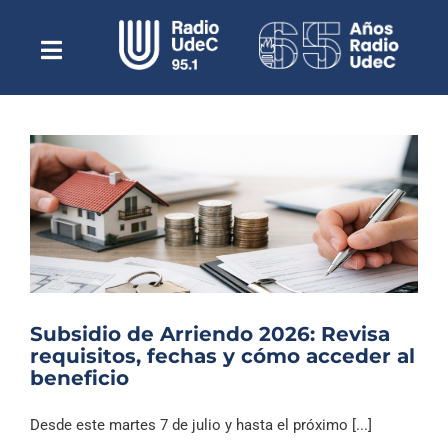
Saltar
al
contenido
Toggle
Escuchar Radio UdeC
Navigation
en vivo
Quiénes Somos
Programación
Podcast
Noticias
Reportajes
Subsidio de Arriendo 2026: Revisa
Columnas
requisitos, fechas y cómo acceder al
beneficio
Música Clásica
Especiales
Desde este martes 7 de julio y hasta el próximo [...]