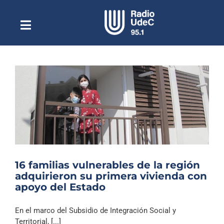
Saltar
al
contenido
Toggle
Escuchar Radio UdeC
Navigation
en vivo
Quiénes Somos
Programación
Podcast
Noticias
Reportajes
16 familias vulnerables de la región
Columnas
adquirieron su primera vivienda con
apoyo del Estado
Música Clásica
Especiales
En el marco del Subsidio de Integración Social y
Territorial, [...]