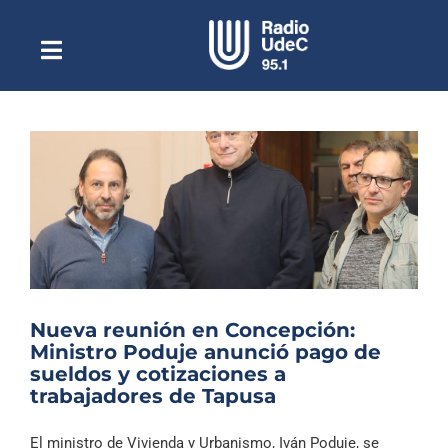
Saltar
al
contenido
Toggle
Escuchar Radio UdeC
Navigation
en vivo
Quiénes Somos
Programación
Podcast
Noticias
Reportajes
Nueva reunión en Concepción:
Columnas
Ministro Poduje anunció pago de
sueldos y cotizaciones a
Música Clásica
trabajadores de Tapusa
Especiales
El ministro de Vivienda y Urbanismo, Iván Poduje, se