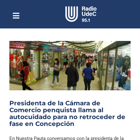
Saltar
al
contenido
Toggle
Escuchar Radio UdeC
Navigation
en vivo
Quiénes Somos
Programación
Podcast
Noticias
Reportajes
Presidenta de la Cámara de
Columnas
Comercio penquista llama al
autocuidado para no retroceder de
Música Clásica
fase en Concepción
Especiales
En Nuestra Pauta conversamos con la presidenta de la