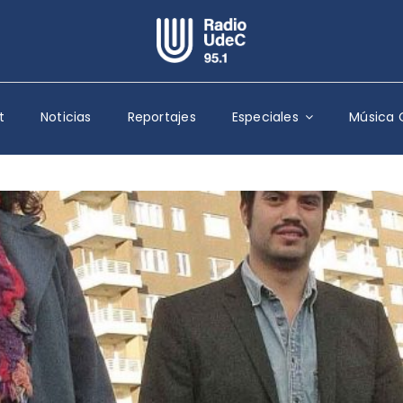
Escuchar Radio UdeC
en vivo
t
Noticias
Reportajes
Especiales
Música 
Quiénes Somos
Programación
Podcast
Noticias
Reportajes
Columnas
Música Clásica
Especiales