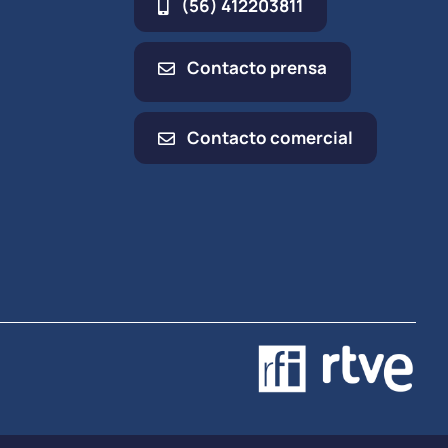
(56) 412203811
Contacto prensa
Contacto comercial