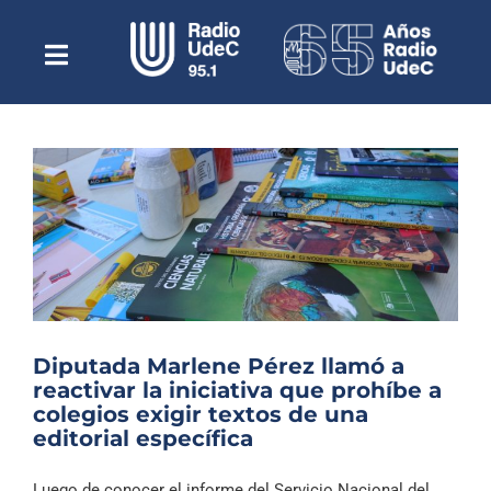
Saltar
al
contenido
Toggle
Escuchar Radio UdeC
Navigation
en vivo
Quiénes Somos
Programación
Podcast
Noticias
Reportajes
Diputada Marlene Pérez llamó a
Columnas
reactivar la iniciativa que prohíbe a
colegios exigir textos de una
Música Clásica
editorial específica
Especiales
Luego de conocer el informe del Servicio Nacional del