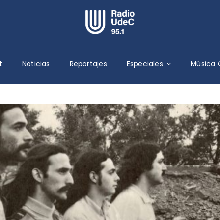
Escuchar Radio UdeC
en vivo
t
Noticias
Reportajes
Especiales
Música 
Quiénes Somos
Programación
Podcast
Noticias
Reportajes
Columnas
Música Clásica
Especiales