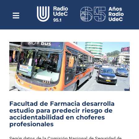
Saltar
al
contenido
Toggle
Escuchar Radio UdeC
Navigation
en vivo
Quiénes Somos
Programación
Podcast
Noticias
Reportajes
Facultad de Farmacia desarrolla
Columnas
estudio para predecir riesgo de
accidentabilidad en choferes
Música Clásica
profesionales
Especiales
Según datos de la Comisión Nacional de Seguridad de