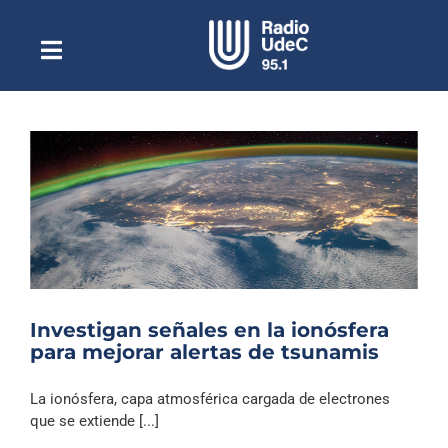
Saltar
al
contenido
Toggle
Escuchar Radio UdeC
Navigation
en vivo
Quiénes Somos
Programación
Podcast
Noticias
Reportajes
Investigan señales en la ionósfera
Columnas
para mejorar alertas de tsunamis
Música Clásica
La ionósfera, capa atmosférica cargada de electrones
Especiales
que se extiende [...]