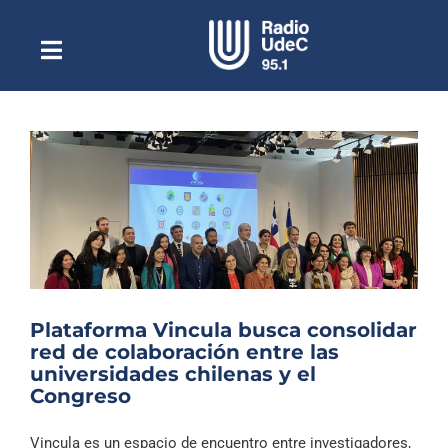
Saltar
al
contenido
Toggle
Escuchar Radio UdeC
Navigation
en vivo
Quiénes Somos
Programación
Podcast
Noticias
Reportajes
Plataforma Vincula busca consolidar
Columnas
red de colaboración entre las
universidades chilenas y el
Música Clásica
Congreso
Especiales
Vincula es un espacio de encuentro entre investigadores,