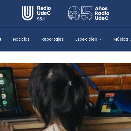
Escuchar Radio UdeC
en vivo
Quiénes Somos
t
Noticias
Reportajes
Especiales
Música 
Programación
Podcast
Noticias
Reportajes
Columnas
Música Clásica
Especiales