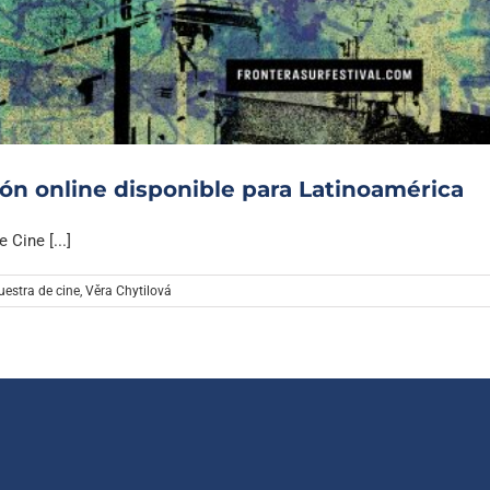
Archivo Sonoro
ón online disponible para Latinoamérica
Cine [...]
estra de cine
,
Věra Chytilová