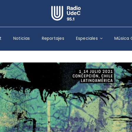
Escuchar Radio UdeC
en vivo
t
Noticias
Reportajes
Especiales
Música 
Quiénes Somos
Programación
Podcast
Noticias
Reportajes
Columnas
Música Clásica
Especiales