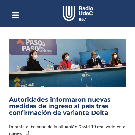
Saltar
al
contenido
Toggle
Escuchar Radio UdeC
Navigation
en vivo
Quiénes Somos
Programación
Podcast
Noticias
Reportajes
Autoridades informaron nuevas
Columnas
medidas de ingreso al país tras
confirmación de variante Delta
Música Clásica
Especiales
Durante el balance de la situación Covid-19 realizado este
jueves [...]