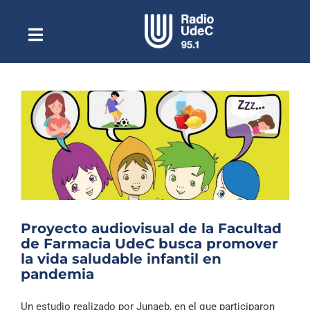
Saltar
al
contenido
Toggle
Escuchar Radio UdeC
Navigation
en vivo
Quiénes Somos
Programación
Podcast
Noticias
Reportajes
Proyecto audiovisual de la Facultad
Columnas
de Farmacia UdeC busca promover
la vida saludable infantil en
Música Clásica
pandemia
Especiales
Un estudio realizado por Junaeb, en el que participaron