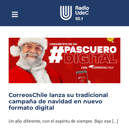
Saltar
al
contenido
Toggle
Escuchar Radio UdeC
Navigation
en vivo
Quiénes Somos
Programación
Podcast
Noticias
Reportajes
CorreosChile lanza su tradicional
Columnas
campaña de navidad en nuevo
formato digital
Música Clásica
Especiales
Un año diferente, con el espíritu de siempre. Bajo ese [...]