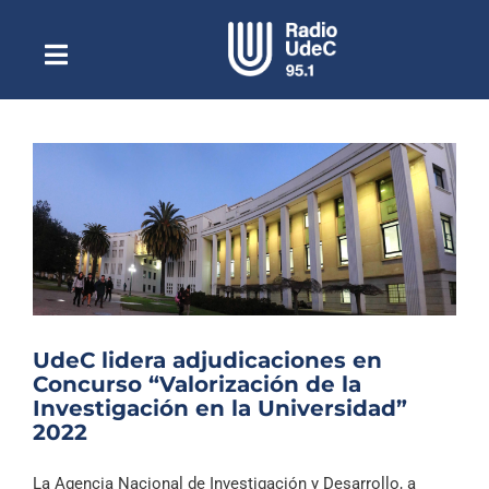
Saltar
al
contenido
Toggle
Escuchar Radio UdeC
Navigation
en vivo
Quiénes Somos
Programación
Podcast
Noticias
Reportajes
UdeC lidera adjudicaciones en
Columnas
Concurso “Valorización de la
Investigación en la Universidad”
Música Clásica
2022
Especiales
La Agencia Nacional de Investigación y Desarrollo, a