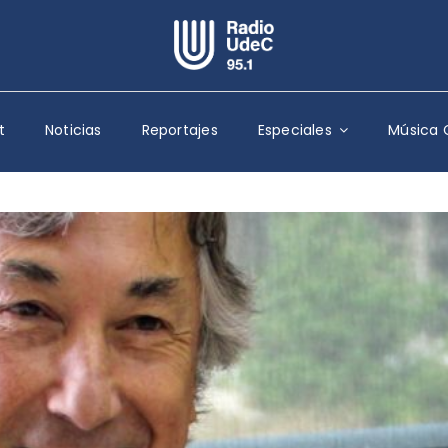
Escuchar Radio UdeC
en vivo
t
Noticias
Reportajes
Especiales
Música 
Quiénes Somos
Programación
Podcast
Noticias
Reportajes
Columnas
Música Clásica
Especiales