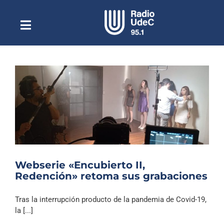
Saltar
al
contenido
Toggle
Escuchar Radio UdeC
Navigation
en vivo
Quiénes Somos
Programación
Podcast
Noticias
Reportajes
Webserie «Encubierto II,
Columnas
Redención» retoma sus grabaciones
Música Clásica
Tras la interrupción producto de la pandemia de Covid-19,
Especiales
la [...]