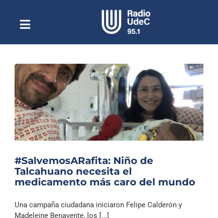
Saltar
al
contenido
Toggle
Escuchar Radio UdeC
Navigation
en vivo
Quiénes Somos
Programación
Podcast
Noticias
Reportajes
#SalvemosARafita: Niño de
Columnas
Talcahuano necesita el
medicamento más caro del mundo
Música Clásica
Especiales
Una campaña ciudadana iniciaron Felipe Calderón y
Madeleine Benavente, los [...]