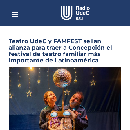
Saltar
al
contenido
Toggle
Escuchar Radio UdeC
Navigation
en vivo
Quiénes Somos
Teatro UdeC y FAMFEST sellan
alianza para traer a Concepción el
Programación
festival de teatro familiar más
importante de Latinoamérica
Podcast
Ver
Noticias
imagen
más
Reportajes
grande
Columnas
Música Clásica
Especiales