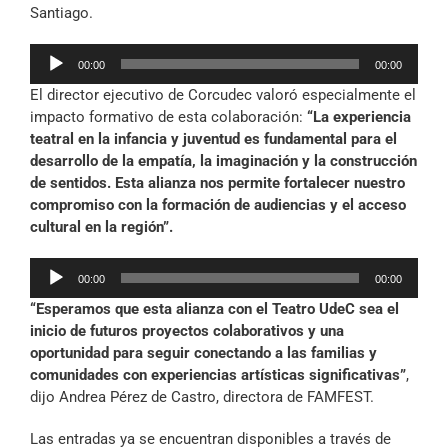
Santiago.
Reproductor
00:00
00:00
de
El director ejecutivo de Corcudec valoró especialmente el
audio
impacto formativo de esta colaboración:
“La experiencia
teatral en la infancia y juventud es fundamental para el
desarrollo de la empatía, la imaginación y la construcción
de sentidos. Esta alianza nos permite fortalecer nuestro
compromiso con la formación de audiencias y el acceso
cultural en la región”.
Reproductor
00:00
00:00
de
“Esperamos que esta alianza con el Teatro UdeC sea el
audio
inicio de futuros proyectos colaborativos y una
oportunidad para seguir conectando a las familias y
comunidades con experiencias artísticas significativas”
,
dijo Andrea Pérez de Castro, directora de FAMFEST.
Las entradas ya se encuentran disponibles a través de