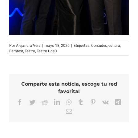
Por
Alejandra Vera
|
mayo 18, 2026
|
Etiquetas:
Corcudec
,
cultura
,
Famfest
,
Teatro
,
Teatro UdeC
Comparte esta noticia, escoge tu red
favorita!
Facebook
Twitter
Reddit
LinkedIn
WhatsApp
Tumblr
Pinterest
Vk
Xing
Correo
electrónico