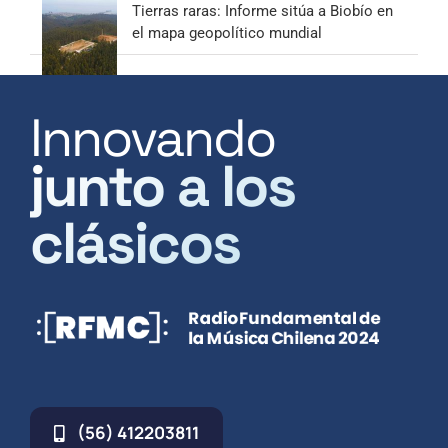
Tierras raras: Informe sitúa a Biobío en
el mapa geopolítico mundial
Innovando
junto a los
clásicos
(56) 412203811