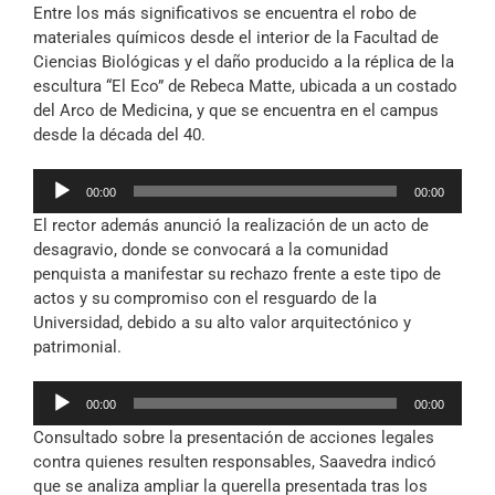
Entre los más significativos se encuentra el robo de
materiales químicos desde el interior de la Facultad de
Ciencias Biológicas y el daño producido a la réplica de la
escultura “El Eco” de Rebeca Matte, ubicada a un costado
del Arco de Medicina, y que se encuentra en el campus
desde la década del 40.
Reproductor
00:00
00:00
de
El rector además anunció la realización de un acto de
audio
desagravio, donde se convocará a la comunidad
penquista a manifestar su rechazo frente a este tipo de
actos y su compromiso con el resguardo de la
Universidad, debido a su alto valor arquitectónico y
patrimonial.
Reproductor
00:00
00:00
de
Consultado sobre la presentación de acciones legales
audio
contra quienes resulten responsables, Saavedra indicó
que se analiza ampliar la querella presentada tras los