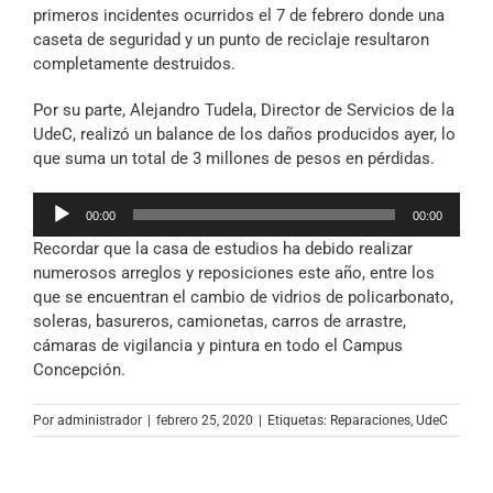
primeros incidentes ocurridos el 7 de febrero donde una
caseta de seguridad y un punto de reciclaje resultaron
completamente destruidos.
Por su parte, Alejandro Tudela, Director de Servicios de la
UdeC, realizó un balance de los daños producidos ayer, lo
que suma un total de 3 millones de pesos en pérdidas.
Reproductor
00:00
00:00
de
Recordar que la casa de estudios ha debido realizar
audio
numerosos arreglos y reposiciones este año, entre los
que se encuentran el cambio de vidrios de policarbonato,
soleras, basureros, camionetas, carros de arrastre,
cámaras de vigilancia y pintura en todo el Campus
Concepción.
Por
administrador
|
febrero 25, 2020
|
Etiquetas:
Reparaciones
,
UdeC