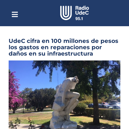
Saltar
al
contenido
Toggle
Escuchar Radio UdeC
Navigation
en vivo
Quiénes Somos
UdeC cifra en 100 millones de pesos
los gastos en reparaciones por
Programación
daños en su infraestructura
Podcast
Ver
imagen
Noticias
más
grande
Reportajes
Columnas
Música Clásica
Especiales