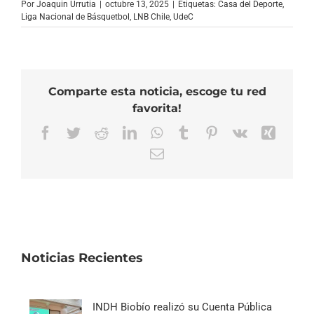
Por
Joaquin Urrutia
|
octubre 13, 2025
|
Etiquetas:
Casa del Deporte
,
Liga Nacional de Básquetbol
,
LNB Chile
,
UdeC
Comparte esta noticia, escoge tu red
favorita!
Facebook
Twitter
Reddit
LinkedIn
WhatsApp
Tumblr
Pinterest
Vk
Xing
Correo
electrónico
Noticias Recientes
INDH Biobío realizó su Cuenta Pública