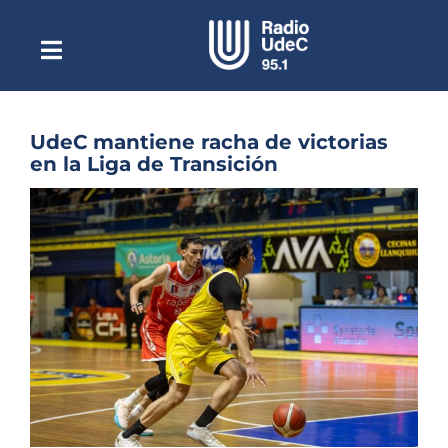
Saltar
al
contenido
Toggle
Escuchar Radio UdeC
Navigation
en vivo
Quiénes Somos
UdeC mantiene racha de victorias
en la Liga de Transición
Programación
Ver
Podcast
imagen
más
Noticias
grande
Reportajes
Columnas
Música Clásica
Especiales