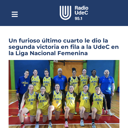
Saltar
al
contenido
Toggle
Escuchar Radio UdeC
Navigation
en vivo
Quiénes Somos
Un furioso último cuarto le dio la
segunda victoria en fila a la UdeC en
Programación
la Liga Nacional Femenina
Podcast
Ver
imagen
Noticias
más
grande
Reportajes
Columnas
Música Clásica
Especiales