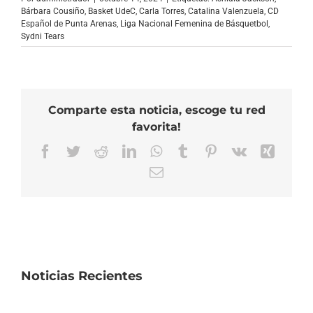
Bárbara Cousiño
,
Basket UdeC
,
Carla Torres
,
Catalina Valenzuela
,
CD
Español de Punta Arenas
,
Liga Nacional Femenina de Básquetbol
,
Sydni Tears
Comparte esta noticia, escoge tu red
favorita!
Facebook
Twitter
Reddit
LinkedIn
WhatsApp
Tumblr
Pinterest
Vk
Xing
Correo
electrónico
Noticias Recientes