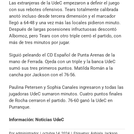
Las extranjeras de la UdeC empezaron a definir el juego
con sus rebotes ofensivos. Tears totalmente calibrada
anotó incluso desde tercera dimensión y el marcador
llegó a 64-48 y una vez más las locales pidieron minuto.
Después de largas posesiones infructuosas descontó
Albornoz, pero Tears con otro triple cerró el partido, con
más de tres minutos por jugar.
Siguió peleando el CD Español de Punta Arenas de la
mano de Ferrada. Ojeda con un triple y la banca UdeC
sumó sus tres primeros puntos. Matilda Román a la
cancha por Jackson con el 76-56.
Paulina Petersen y Sophia Canales ingresaron y todas las
jugadoras UdeC sumaron minutos. Cuatro puntos finales
de Rocha cerraron el partido. 76-60 ganó la UdeC en
Purranque.
Información: Noticias UdeC
Por
administrador
|
octubre 14, 2024
|
Etiquetas:
Ashiala Jackson
,