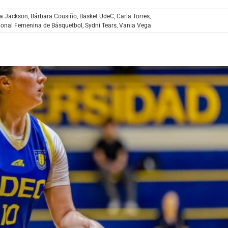
la Jackson
,
Bárbara Cousiño
,
Basket UdeC
,
Carla Torres
,
ional Femenina de Básquetbol
,
Sydni Tears
,
Vania Vega