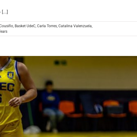
...]
 Cousiño
,
Basket UdeC
,
Carla Torres
,
Catalina Valenzuela
,
Tears