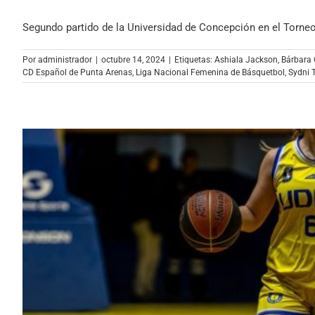
Segundo partido de la Universidad de Concepción en el Torneo [
Por
administrador
|
octubre 14, 2024
|
Etiquetas:
Ashiala Jackson
,
Bárbara
CD Español de Punta Arenas
,
Liga Nacional Femenina de Básquetbol
,
Sydni 