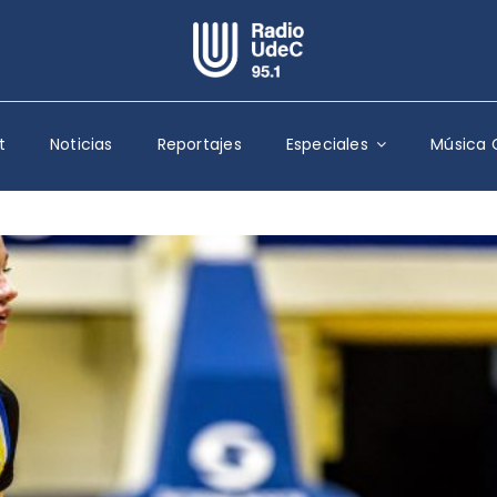
Escuchar Radio UdeC
en vivo
t
Noticias
Reportajes
Especiales
Música 
Quiénes Somos
Programación
Podcast
Noticias
Reportajes
Columnas
Música Clásica
Especiales