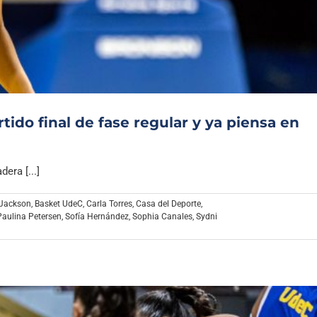
Archivo Sonoro
ido final de fase regular y ya piensa en
ra [...]
 Jackson
,
Basket UdeC
,
Carla Torres
,
Casa del Deporte
,
Paulina Petersen
,
Sofía Hernández
,
Sophia Canales
,
Sydni