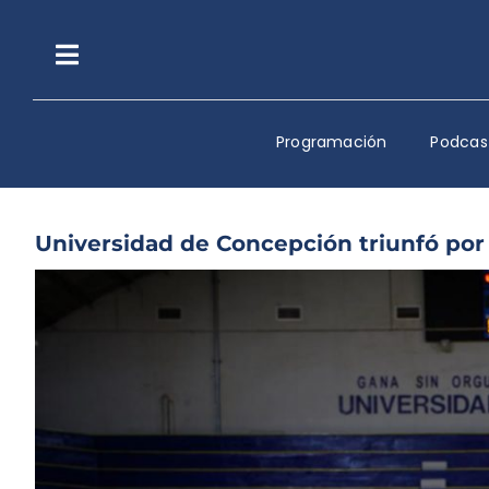
Saltar
al
contenido
Toggle
Navigation
Programación
Podcas
Universidad de Concepción triunfó por p
Ver
imagen
más
grande