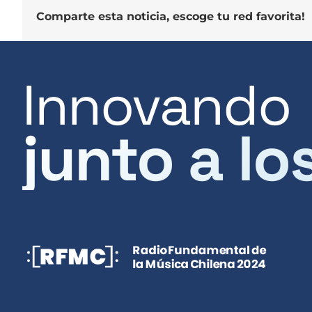
Comparte esta noticia, escoge tu red favorita!
Innovando
junto a lo