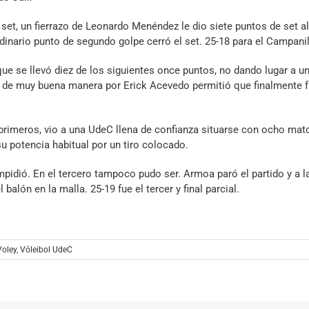
et, un fierrazo de Leonardo Menéndez le dio siete puntos de set al
dinario punto de segundo golpe cerró el set. 25-18 para el Campanil
, que se llevó diez de los siguientes once puntos, no dando lugar a u
do de muy buena manera por Erick Acevedo permitió que finalmente 
s primeros, vio a una UdeC llena de confianza situarse con ocho mat
u potencia habitual por un tiro colocado.
pidió. En el tercero tampoco pudo ser. Armoa paró el partido y a l
 balón en la malla. 25-19 fue el tercer y final parcial.
oley
,
Vóleibol UdeC