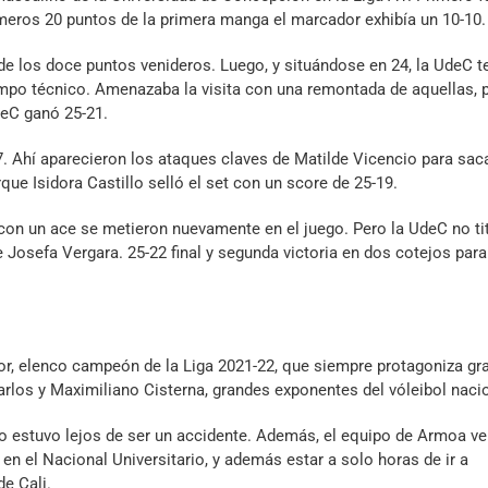
rimeros 20 puntos de la primera manga el marcador exhibía un 10-10.
de los doce puntos venideros. Luego, y situándose en 24, la UdeC t
empo técnico. Amenazaba la visita con una remontada de aquellas, 
deC ganó 25-21.
17. Ahí aparecieron los ataques claves de Matilde Vicencio para sac
que Isidora Castillo selló el set con un score de 25-19.
y con un ace se metieron nuevamente en el juego. Pero la UdeC no t
 Josefa Vergara. 25-22 final y segunda victoria en dos cotejos para
ior, elenco campeón de la Liga 2021-22, que siempre protagoniza gr
arlos y Maximiliano Cisterna, grandes exponentes del vóleibol nacio
estuvo lejos de ser un accidente. Además, el equipo de Armoa ve
en el Nacional Universitario, y además estar a solo horas de ir a
e Cali.