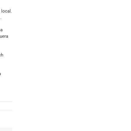
 local.
.
na
fuera
ch
a