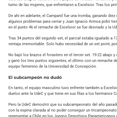
turno de las mujeres, que enfrentaron a Excelsior. Tras los p
De ahí en adelante, el Campanil fue una tromba, ganando diez 
algunos problemas para cerrar y Juan Ignacio Armoa pidió ti
en el punto 46 el remache de Excelsior se fue desviado y la U
Tras 34 puntos del segundo set, el parcial estaba igualado a 
ventaja irremontable. Solo hubo necesidad de un set point, por
No bajó los brazos el forastero en el tercer set. 19-22 abajo 
y ganó los tres puntos siguientes, el último con un remache de
equipo femenino de la Universidad de Concepción.
El subcampeón no dudó
En tanto, el equipo masculino tuvo enfrente también a Excels
duelos ante la UdeC y que tiene en sus filas a los hermanos C
Pero la UdeC demostró que su subcampeonato del año pasado 
con la espina clavada al no poder conseguir un tricampeonato 
representar a Chile en los Juegos Deportivos Panamericanos d