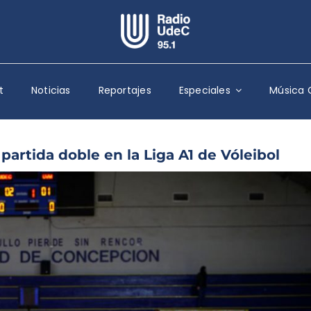
Escuchar Radio UdeC
en vivo
t
Noticias
Reportajes
Especiales
Música 
Quiénes Somos
Programación
Podcast
artida doble en la Liga A1 de Vóleibol
Noticias
Reportajes
Columnas
Música Clásica
Especiales