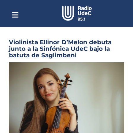
Saltar
al
contenido
Toggle
Escuchar Radio UdeC
Navigation
en vivo
Quiénes Somos
Violinista Ellinor D’Melon debuta
junto a la Sinfónica UdeC bajo la
Programación
batuta de Saglimbeni
Podcast
Ver
imagen
Noticias
más
grande
Reportajes
Columnas
Música Clásica
Especiales