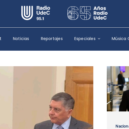
Escuchar Radio UdeC
en vivo
Quiénes Somos
t
Noticias
Reportajes
Especiales
Música 
Programación
Podcast
Noticias
Reportajes
Columnas
Música Clásica
Especiales
Nacion