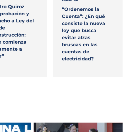
tro Quiroz
“Ordenemos la
aprobación y
Cuenta”: ¿En qué
cho a Ley del
consiste la nueva
de
ley que busca
strucción:
evitar alzas
e comienza
bruscas en las
amente a
cuentas de
r”
electricidad?