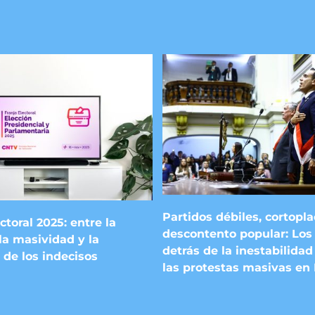
Partidos débiles, cortopl
ctoral 2025: entre la
descontento popular: Los 
la masividad y la
detrás de la inestabilidad 
 de los indecisos
las protestas masivas en