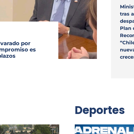
Archivo Sonoro
Minis
tras 
despa
Plan 
Recon
“Chil
lvarado por
compromiso es
nuev
plazos
crece
Deportes