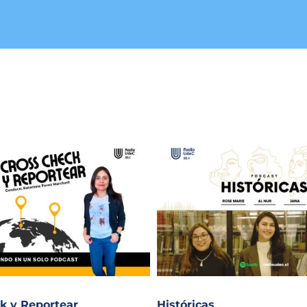
k y Reportear
Históricas