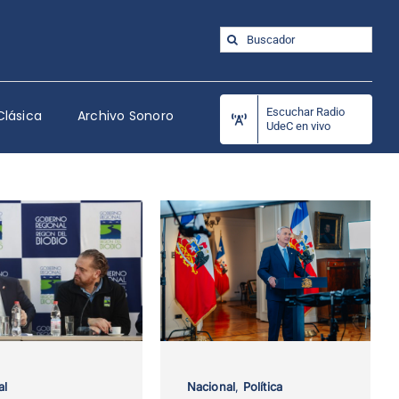
Buscar:
Escuchar Radio
Clásica
Archivo Sonoro
UdeC en vivo
al
Nacional
,
Política