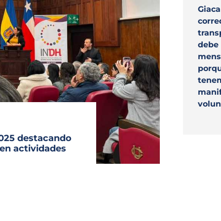
Archivo Sonoro
Giac
corre
trans
debe 
mens
porqu
tene
manif
volun
2025 destacando
 en actividades