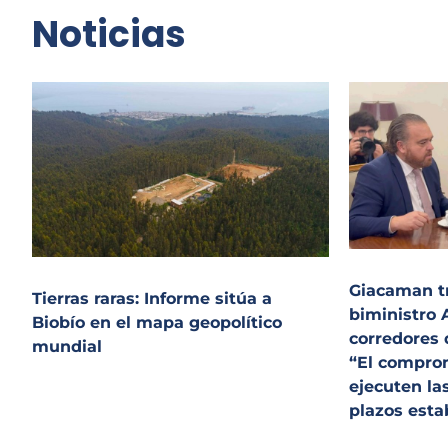
Noticias
Giacaman t
Tierras raras: Informe sitúa a
biministro 
Biobío en el mapa geopolítico
corredores 
mundial
“El compro
ejecuten la
plazos esta