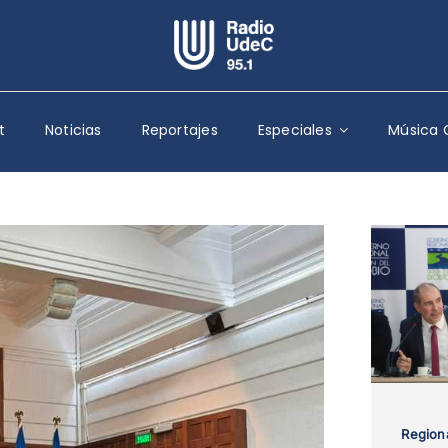
Escuchar Radio UdeC
en vivo
t
Noticias
Reportajes
Especiales
Música 
Quiénes Somos
Programación
Podcast
Noticias
Reportajes
Columnas
Música Clásica
Especiales
Region