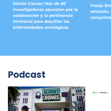
Misión Cáncer: Más de 60
Franja Ele
investigadores apuestan por la
emoción, 
colaboración y la pertinencia
conquista
territorial para descifrar las
enfermedades oncológicas
Podcast