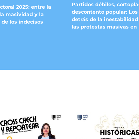
Partidos débiles, cortopl
ctoral 2025: entre la
descontento popular: Los 
la masividad y la
detrás de la inestabilidad 
 de los indecisos
las protestas masivas en