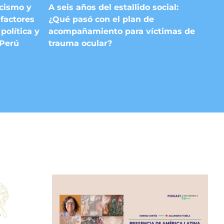
A seis años del estallido social:
acismo y
¿Qué pasó con el plan de
factores
acompañamiento para víctimas de
política y
trauma ocular?
 Perú