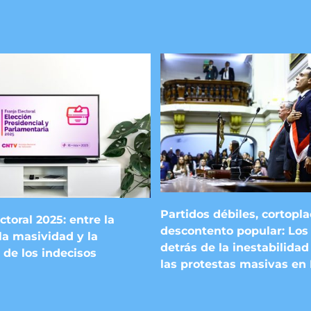
Partidos débiles, cortopl
ctoral 2025: entre la
descontento popular: Los 
la masividad y la
detrás de la inestabilidad 
 de los indecisos
las protestas masivas en