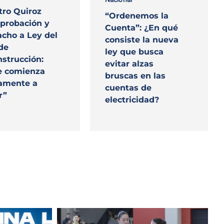
tro Quiroz
“Ordenemos la
aprobación y
Cuenta”: ¿En qué
cho a Ley del
consiste la nueva
de
ley que busca
strucción:
evitar alzas
e comienza
bruscas en las
amente a
cuentas de
r”
electricidad?