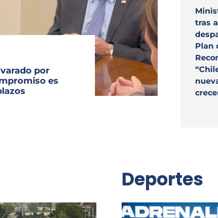
Archivo Sonoro
Minis
tras 
despa
Plan 
Recon
“Chil
lvarado por
compromiso es
nuev
plazos
crece
Deportes