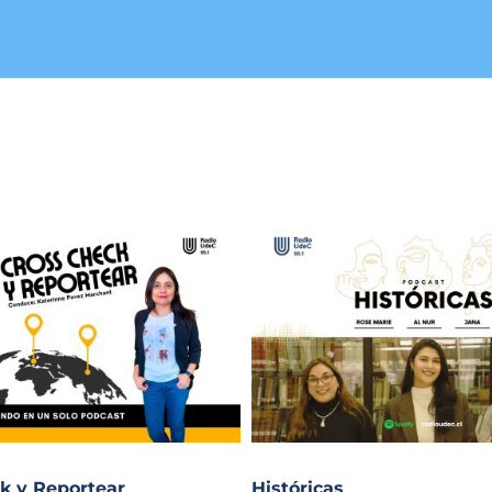
k y Reportear
Históricas