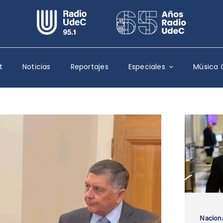
Escuchar Radio UdeC
en vivo
Quiénes Somos
t
Noticias
Reportajes
Especiales
Música 
Programación
Podcast
Noticias
Reportajes
Columnas
Música Clásica
Especiales
Nacion