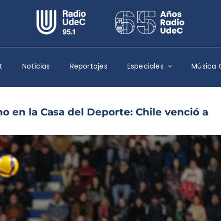
Escuchar Radio UdeC
en vivo
Quiénes Somos
t
Noticias
Reportajes
Especiales
Música 
Programación
Podcast
o en la Casa del Deporte: Chile venció a
Noticias
Reportajes
Columnas
Música Clásica
Especiales