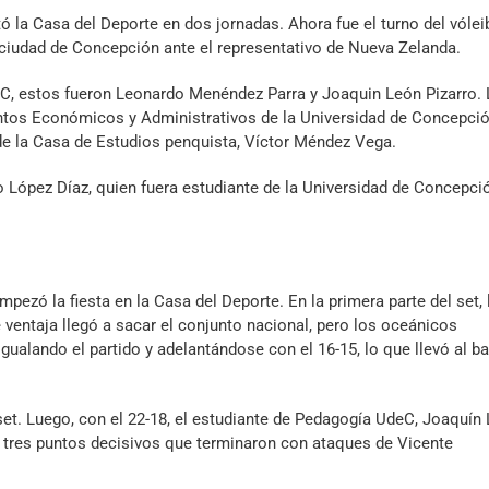
ó la Casa del Deporte en dos jornadas. Ahora fue el turno del vólei
 ciudad de Concepción ante el representativo de Nueva Zelanda.
eC, estos fueron Leonardo Menéndez Parra y Joaquin León Pizarro.
ntos Económicos y Administrativos de la Universidad de Concepción
 de la Casa de Estudios penquista, Víctor Méndez Vega.
López Díaz, quien fuera estudiante de la Universidad de Concepci
pezó la fiesta en la Casa del Deporte. En la primera parte del set, 
ventaja llegó a sacar el conjunto nacional, pero los oceánicos
ualando el partido y adelantándose con el 16-15, lo que llevó al b
set. Luego, con el 22-18, el estudiante de Pedagogía UdeC, Joaquín 
n tres puntos decisivos que terminaron con ataques de Vicente