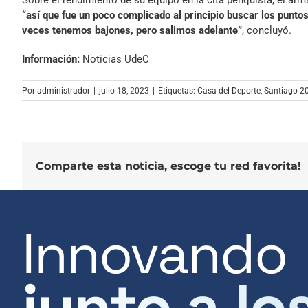
Sobre el rendimiento de su equipo en la cita penquista, el ar
“así que fue un poco complicado al principio buscar los puntos
veces tenemos bajones, pero salimos adelante”
, concluyó.
Información:
Noticias UdeC
Por
administrador
|
julio 18, 2023
|
Etiquetas:
Casa del Deporte
,
Santiago 2
Comparte esta noticia, escoge tu red favorita!
Innovando
junto a lo