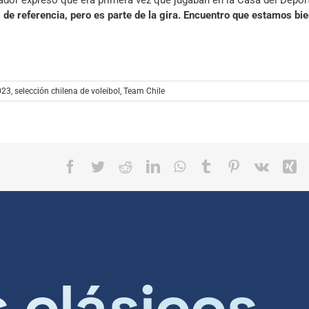
mador expresó que era primera vez que jugaban en la Casa del Depor
 de referencia, pero es parte de la gira. Encuentro que estamos bie
023
,
selección chilena de voleibol
,
Team Chile
Facebook
Twitter
Reddit
LinkedIn
WhatsApp
Tumblr
Pinterest
Vk
X
s clásicos