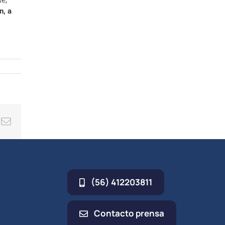
te,
n, a
ing
Correo
electrónico
(56) 412203811
Contacto prensa