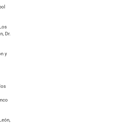
bol
 Los
, Dr.
ón y
los
anco
León,