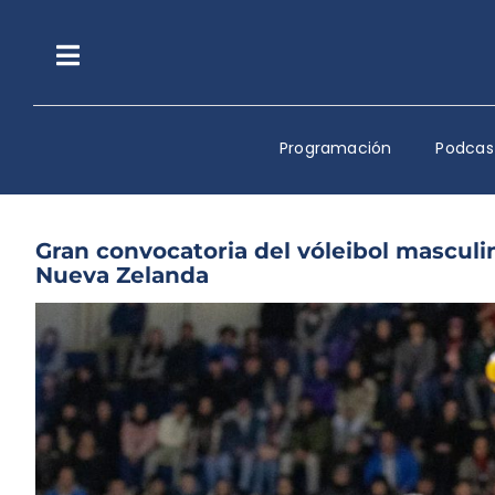
Saltar
al
contenido
Toggle
Navigation
Programación
Podcas
Gran convocatoria del vóleibol masculin
Nueva Zelanda
Ver
imagen
más
grande