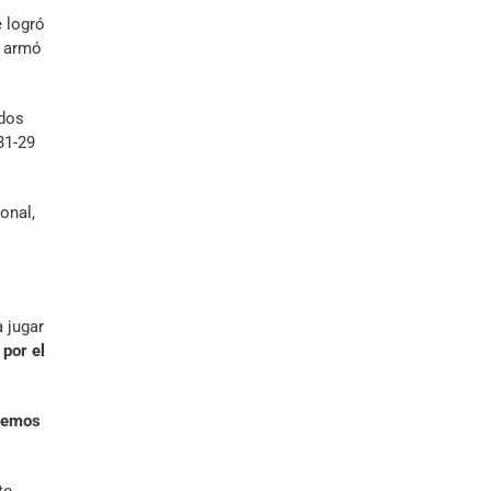
 logró
e armó
 dos
31-29
onal,
 jugar
 por el
aremos