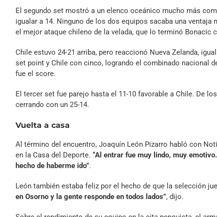
El segundo set mostró a un elenco oceánico mucho más competi
igualar a 14. Ninguno de los dos equipos sacaba una ventaja 
el mejor ataque chileno de la velada, que lo terminó Bonacic
Chile estuvo 24-21 arriba, pero reaccionó Nueva Zelanda, igua
set point y Chile con cinco, logrando el combinado nacional def
fue el score.
El tercer set fue parejo hasta el 11-10 favorable a Chile. De l
cerrando con un 25-14.
Vuelta a casa
Al término del encuentro, Joaquín León Pizarro habló con Not
en la Casa del Deporte.
“Al entrar fue muy lindo, muy emotivo.
hecho de haberme ido”
.
León también estaba feliz por el hecho de que la selección ju
en Osorno y la gente responde en todos lados”
, dijo.