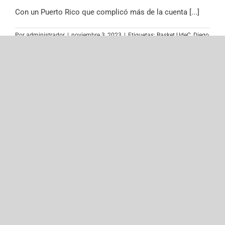
Con un Puerto Rico que complicó más de la cuenta [...]
Por
administrador
|
noviembre 3, 2023
|
Etiquetas:
Basket UdeC
,
Diego
Silva
,
Juegos Panamericanos Santiago 2023
,
Lino Sáez
,
Nicolás
Aguirre
,
Santiago 2023
,
Sebastián Carrasco
,
selección chilena de
básquetbol
Chile no fue rival para un Brasil que
solo necesitó una mitad para
liquidar el partido