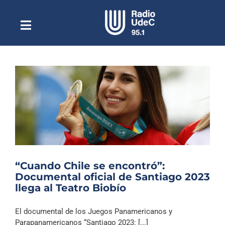
Saltar
al
contenido
Toggle
Escuchar Radio UdeC
Navigation
en vivo
Quiénes Somos
Programación
Podcast
Noticias
Reportajes
“Cuando Chile se encontró”:
Columnas
Documental oficial de Santiago 2023
llega al Teatro Biobío
Música Clásica
Especiales
El documental de los Juegos Panamericanos y
Parapanamericanos “Santiago 2023: [...]