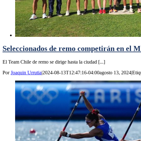
Seleccionados de remo competirán en el 
El Team Chile de remo se dirige hasta la ciudad [...]
Por
Joaquin Urrutia
|
2024-08-13T12:47:16-04:00
agosto 13, 2024
|
Etiq