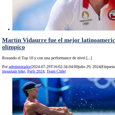
Martín Vidaurre fue el mejor latinoameric
olímpico
Rozando el Top 10 y con una performance de nivel [...]
Por
administrador
|
2024-07-29T16:02:34-04:00
julio 29, 2024
|
Etiqueta
mountain bike
,
París 2024
,
Team Chile
|