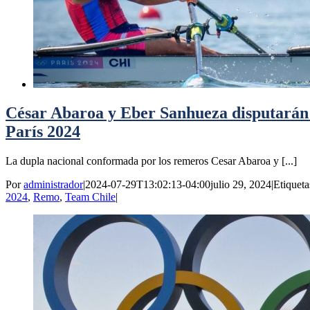
César Abaroa y Eber Sanhueza disputarán 
París 2024
La dupla nacional conformada por los remeros Cesar Abaroa y [...]
Por
administrador
|
2024-07-29T13:02:13-04:00
julio 29, 2024
|
Etiqueta
2024
,
Remo
,
Team Chile
|