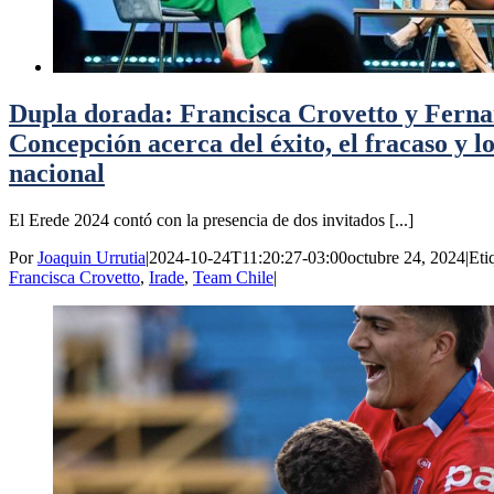
Dupla dorada: Francisca Crovetto y Fern
Concepción acerca del éxito, el fracaso y lo
nacional
El Erede 2024 contó con la presencia de dos invitados [...]
Por
Joaquin Urrutia
|
2024-10-24T11:20:27-03:00
octubre 24, 2024
|
Eti
Francisca Crovetto
,
Irade
,
Team Chile
|