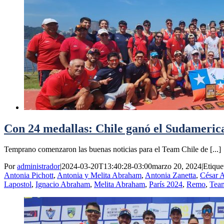
Con 24 medallas: Chile ganó el Sudameric
Temprano comenzaron las buenas noticias para el Team Chile de [...]
Por
administrador
|
2024-03-20T13:40:28-03:00
marzo 20, 2024
|
Etique
Antonia Pichott
,
Antonia y Melita Abraham
,
Antonia Zanetta
,
César 
Lapostol
,
Ignacio Abraham
,
Melita Abraham
,
París 2024
,
Remo
,
Tea