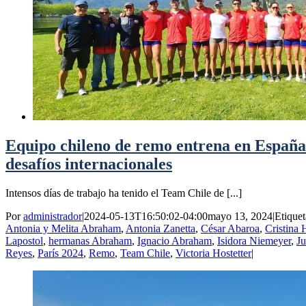
Equipo chileno de remo entrena en España
desafíos internacionales
Intensos días de trabajo ha tenido el Team Chile de [...]
Por
administrador
|
2024-05-13T16:50:02-04:00
mayo 13, 2024
|
Etiquet
Antonia y Melita Abraham
,
Antonia Zanetta
,
César Abaroa
,
Cristina 
Lapostol
,
hermanas Abraham
,
Ignacio Abraham
,
Isidora Niemeyer
,
Ju
Reyes
,
París 2024
,
Remo
,
Team Chile
,
Victoria Hostetter
|