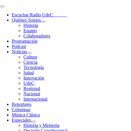
Saltar
Toggle
al
Navigation
Escuchar Radio UdeC
en vivo
contenido
Quiénes Somos
Historia
Equipo
Colaboradores
Programación
Podcast
Noticias
Cultura
Ciencia
Tecnología
Salud
Innovación
UdeC
Regional
Nacional
Internacional
Reportajes
Columnas
Música Clásica
Especiales
Historia y Memoria
Decisión Constitucional