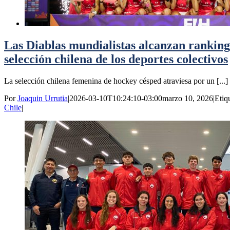
Las Diablas mundialistas alcanzan ranking 
selección chilena de los deportes colectivos
La selección chilena femenina de hockey césped atraviesa por un [...]
Por
Joaquin Urrutia
|
2026-03-10T10:24:10-03:00
marzo 10, 2026
|
Etiq
Chile
|