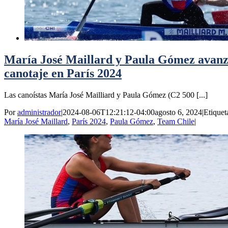
María José Maillard y Paula Gómez avanza
canotaje en París 2024
Las canoístas María José Mailliard y Paula Gómez (C2 500 [...]
Por
administrador
|
2024-08-06T12:21:12-04:00
agosto 6, 2024
|
Etiquet
María José Maillard
,
París 2024
,
Paula Gómez
,
Team Chile
|