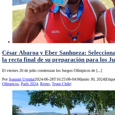
César Abaroa y Eber Sanhueza: Selecciona
la recta final de su preparación para los 
El viernes 26 de julio comienzan los Juegos Olímpicos de [...]
Por
Joaquin Urrutia
|
2024-06-28T16:25:08-04:00
junio 30, 2024
|
Etiqu
Olímpicos
,
París 2024
,
Remo
,
Team Chile
|