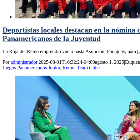
Deportistas locales destacan en la nómina 
Panamericanos de la Juventud
La Roja del Remo emprendió vuelo hasta Asunción, Paraguay, para [..
Por
administrador
|
2025-08-01T16:32:24-04:00
agosto 1, 2025
|
Etiquet
Juegos Panamericanos Junior
,
Remo
,
Team Chile
|