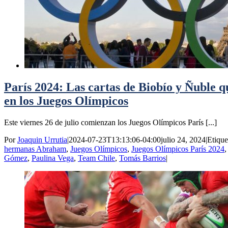
París 2024: Las cartas de Biobío y Ñuble q
en los Juegos Olímpicos
Este viernes 26 de julio comienzan los Juegos Olímpicos París [...]
Por
Joaquin Urrutia
|
2024-07-23T13:13:06-04:00
julio 24, 2024
|
Etique
hermanas Abraham
,
Juegos Olímpicos
,
Juegos Olímpicos París 2024
Gómez
,
Paulina Vega
,
Team Chile
,
Tomás Barrios
|