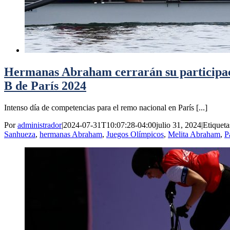
Hermanas Abraham cerrarán su participaci
B de París 2024
Intenso día de competencias para el remo nacional en París [...]
Por
administrador
|
2024-07-31T10:07:28-04:00
julio 31, 2024
|
Etiqueta
Sanhueza
,
hermanas Abraham
,
Juegos Olímpicos
,
Melita Abraham
,
P