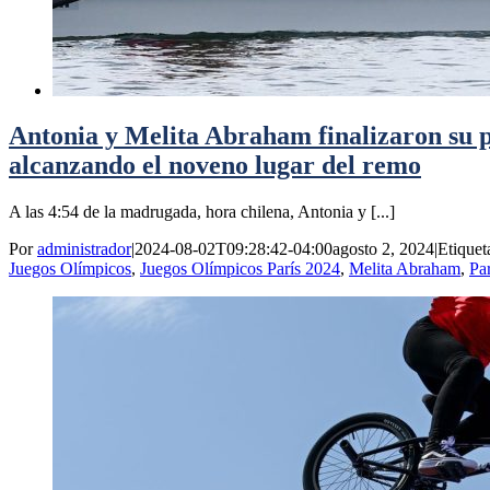
Antonia y Melita Abraham finalizaron su p
alcanzando el noveno lugar del remo
A las 4:54 de la madrugada, hora chilena, Antonia y [...]
Por
administrador
|
2024-08-02T09:28:42-04:00
agosto 2, 2024
|
Etiquet
Juegos Olímpicos
,
Juegos Olímpicos París 2024
,
Melita Abraham
,
Pa