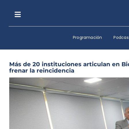
Saltar
al
contenido
Toggle
Navigation
Programación
Podcas
Más de 20 instituciones articulan en Bi
frenar la reincidencia
Ver
imagen
más
grande