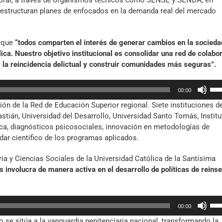
aboral, a través de organismos técnicos como SENSE y SENDA, en
arr
estructuran planes de enfocados en la demanda real del mercado
par
aum
o
ó que
“todos comparten el interés de generar cambios en la socieda
dis
blica. Nuestro objetivo institucional es consolidar una red de colabo
el
 la reincidencia delictual y construir comunidades más seguras”.
vol
Util
00:00
las
ión de la Red de Educación Superior regional. Siete instituciones de
tec
tián, Universidad del Desarrollo, Universidad Santo Tomás, Institu
de
a, diagnósticos psicosociales, innovación en metodologías de
fle
dar científico de los programas aplicados.
arr
par
ia y Ciencias Sociales de la Universidad Católica de la Santísima
aum
s involucra de manera activa en el desarrollo de políticas de reins
o
dis
el
Util
vol
00:00
las
o se sitúa a la vanguardia penitenciaria nacional, transformando la