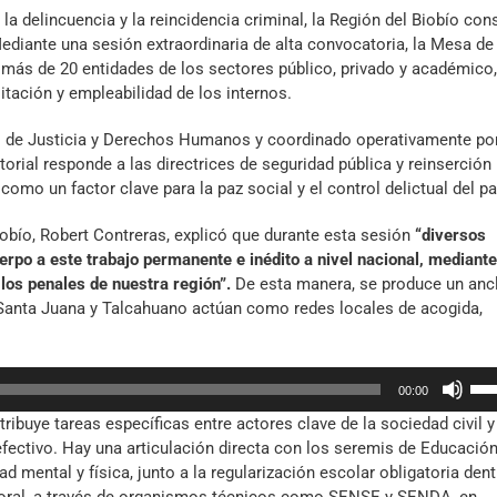
a delincuencia y la reincidencia criminal, la Región del Biobío con
. Mediante una sesión extraordinaria de alta convocatoria, la Mesa de
más de 20 entidades de los sectores público, privado y académico,
tación y empleabilidad de los internos.
remi de Justicia y Derechos Humanos y coordinado operativamente por
orial responde a las directrices de seguridad pública y reinserción
como un factor clave para la paz social y el control delictual del pa
obío, Robert Contreras, explicó que durante esta sesión
“diversos
rpo a este trabajo permanente e inédito a nivel nacional, mediante
e los penales de nuestra región”.
De esta manera, se produce un anc
, Santa Juana y Talcahuano actúan como redes locales de acogida,
Util
00:00
las
tribuye tareas específicas entre actores clave de la sociedad civil y
tec
efectivo. Hay una articulación directa con los seremis de Educación
de
 mental y física, junto a la regularización escolar obligatoria dent
fle