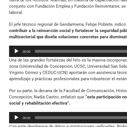
fuera de los recintos. Además, en materia de capacitación l
conjunto con Fundación Emplea y Fundación Reinventarse, se 
laboral.
El jefe técnico regional de Gendarmería, Felipe Poblete, indic
contribuir a la reinserción social y fortalecer la seguridad pú
multisectorial que diseñe soluciones concretas para disminuir
Reproductor
00:00
de
Una de las grandes fortalezas del hito es la masiva incorporac
audio
zona (Universidad de Concepción, UCSC, Universidad San Sebas
Virginio Gómez y CEDUC-UCN) aportarán con asistencia técnic
aprendizaje y prácticas profesionales para robustecer el están
Por su parte, la decana de la Facultad de Comunicación, Histor
Concepción, Nadia Castro, enfatizó que
“esta participación no
social y rehabilitación efectiva”.
Reproductor
00:00
de
Con este despliegue de datos e instituciones unificadas, Biobí