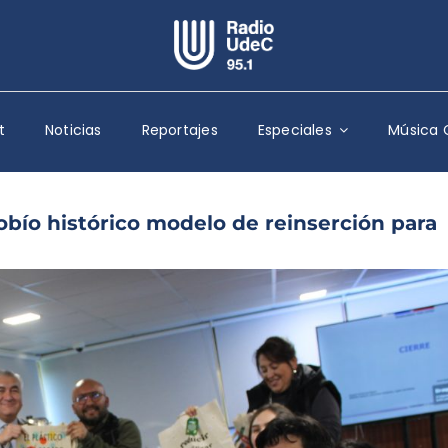
Escuchar Radio UdeC
en vivo
t
Noticias
Reportajes
Especiales
Música 
Quiénes Somos
Programación
Podcast
obío histórico modelo de reinserción para
Noticias
Reportajes
Columnas
Música Clásica
Especiales