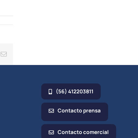
las
cha
iba/abajo
a
entar
minuir
ing
Correo
electrónico
umen.
(56) 412203811
Contacto prensa
Contacto comercial