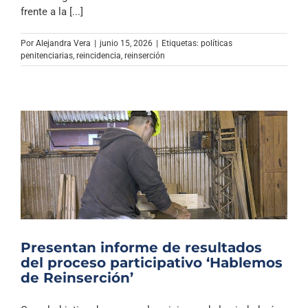
Archivo Sonoro
frente a la [...]
Por
Alejandra Vera
|
junio 15, 2026
|
Etiquetas:
políticas
penitenciarias
,
reincidencia
,
reinserción
Presentan informe de resultados
del proceso participativo ‘Hablemos
de Reinserción’