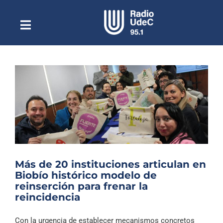
Saltar
al
contenido
Toggle
Escuchar Radio UdeC
Navigation
en vivo
Quiénes Somos
Programación
Podcast
Noticias
Reportajes
Más de 20 instituciones articulan en
Columnas
Biobío histórico modelo de
reinserción para frenar la
Música Clásica
reincidencia
Especiales
Con la urgencia de establecer mecanismos concretos