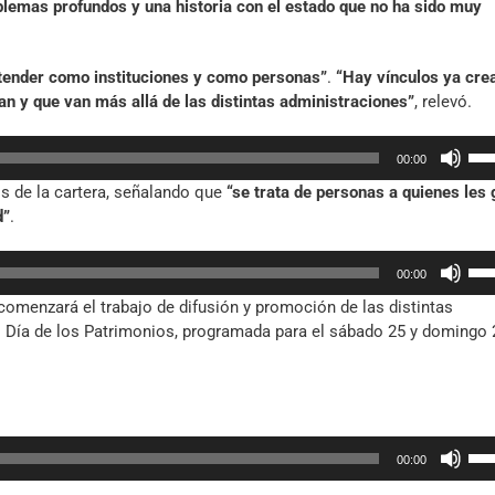
lemas profundos y una historia con el estado que no ha sido muy
de
fle
arr
ender como instituciones y como personas”
.
“Hay vínculos ya cre
par
an y que van más allá de las distintas administraciones”
, relevó.
aum
o
Util
dis
00:00
las
el
os de la cartera, señalando que
“se trata de personas a quienes les
tec
vol
d”
.
de
fle
Util
arr
00:00
las
par
omenzará el trabajo de difusión y promoción de las distintas
tec
aum
el Día de los Patrimonios, programada para el sábado 25 y domingo 
de
o
fle
dis
arr
el
par
vol
aum
Util
o
00:00
las
dis