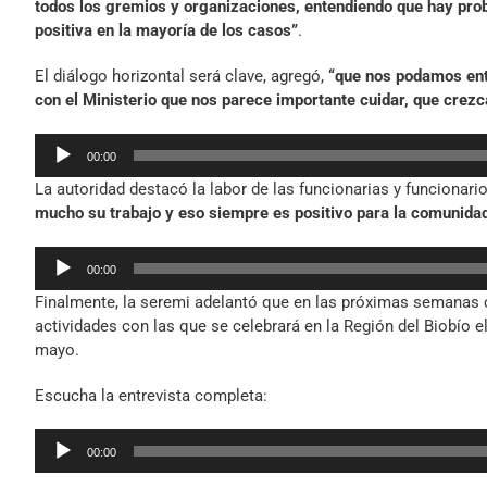
todos los gremios y organizaciones, entendiendo que hay prob
positiva en la mayoría de los casos”
.
El diálogo horizontal será clave, agregó,
“que nos podamos ent
con el Ministerio que nos parece importante cuidar, que crezc
Reproductor
00:00
de
La autoridad destacó la labor de las funcionarias y funcionari
audio
mucho su trabajo y eso siempre es positivo para la comunida
Reproductor
00:00
de
Finalmente, la seremi adelantó que en las próximas semanas c
audio
actividades con las que se celebrará en la Región del Biobío 
mayo.
Escucha la entrevista completa:
Reproductor
00:00
de