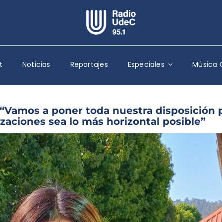
Escuchar Radio UdeC
en vivo
t
Noticias
Reportajes
Especiales
Música 
Quiénes Somos
Programación
Podcast
 “Vamos a poner toda nuestra disposición 
zaciones sea lo más horizontal posible”
Noticias
Reportajes
Columnas
Música Clásica
Especiales