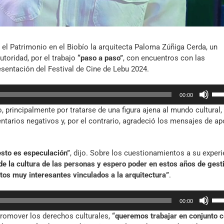
el Patrimonio en el Biobío la arquitecta Paloma Zúñiga Cerda, un
toridad, por el trabajo
“paso a paso”
, con encuentros con las
esentación del Festival de Cine de Lebu 2024.
Util
00:00
las
 principalmente por tratarse de una figura ajena al mundo cultural,
tec
entarios negativos y, por el contrario, agradeció los mensajes de a
de
fle
arr
esto es especulación”
, dijo. Sobre los cuestionamientos a su experi
par
 de la cultura de las personas y espero poder en estos años de gest
aum
os muy interesantes vinculados a la arquitectura”
.
o
dis
Util
el
00:00
las
vol
 promover los derechos culturales,
“queremos trabajar en conjunto 
tec