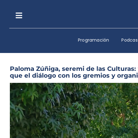
Saltar
al
contenido
Toggle
Navigation
Programación
Podcas
Paloma Zúñiga, seremi de las Culturas:
que el diálogo con los gremios y organi
Ver
imagen
más
grande