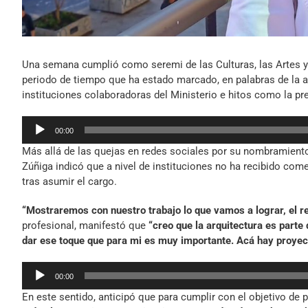
Una semana cumplió como seremi de las Culturas, las Artes y 
periodo de tiempo que ha estado marcado, en palabras de la au
instituciones colaboradoras del Ministerio e hitos como la pr
Reproductor
00:00
de
Más allá de las quejas en redes sociales por su nombramiento,
audio
Zúñiga indicó que a nivel de instituciones no ha recibido com
tras asumir el cargo.
“Mostraremos con nuestro trabajo lo que vamos a lograr, el r
profesional, manifestó que
“creo que la arquitectura es parte
dar ese toque que para mi es muy importante. Acá hay proyect
Reproductor
00:00
de
En este sentido, anticipó que para cumplir con el objetivo de
audio