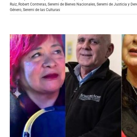
Ruiz
,
Robert Contreras
,
Seremi de Bienes Nacionales
,
Seremi de Justicia y D
Género
,
Seremi de las Culturas