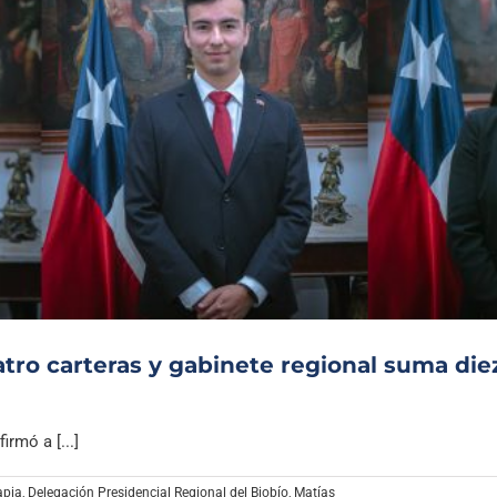
atro carteras y gabinete regional suma die
rmó a [...]
apia
,
Delegación Presidencial Regional del Biobío
,
Matías