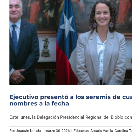
Ejecutivo presentó a los seremis de cu
nombres a la fecha
Este lunes, la Delegación Presidencial Regional del Biobío confi
Por
Joaquin Urrutia
|
marzo 30, 2026
|
Etiquetas:
Antaris Varela
,
Carolina T