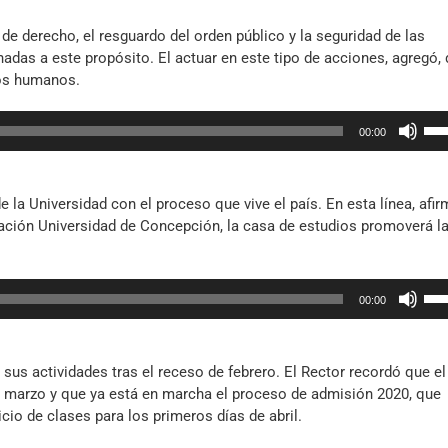
o
de
dis
de derecho, el resguardo del orden público y la seguridad de las
fle
el
nadas a este propósito. El actuar en este tipo de acciones, agregó,
arr
vol
hos humanos.
par
aum
Util
o
00:00
las
dis
tec
el
de
vol
a Universidad con el proceso que vive el país. En esta línea, afi
fle
ación Universidad de Concepción, la casa de estudios promoverá l
arr
par
aum
Util
o
00:00
las
dis
tec
el
de
vol
sus actividades tras el receso de febrero. El Rector recordó que el
fle
e marzo y que ya está en marcha el proceso de admisión 2020, que
arr
cio de clases para los primeros días de abril.
par
aum