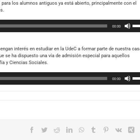
a para los alumnos antiguos ya está abierto, principalmente con el
o
s.
dis
el
Util
vol
00:00
las
tec
de
 tengan interés en estudiar en la UdeC a formar parte de nuestra cas
fle
que se ha dispuesto una vía de admisión especial para aquellos
arr
ía y Ciencias Sociales.
par
aum
Util
o
00:00
las
dis
tec
el
de
vol
fle
arr
par
aum
Facebook
Twitter
Reddit
LinkedIn
WhatsApp
Tumblr
Pinterest
Vk
X
o
dis