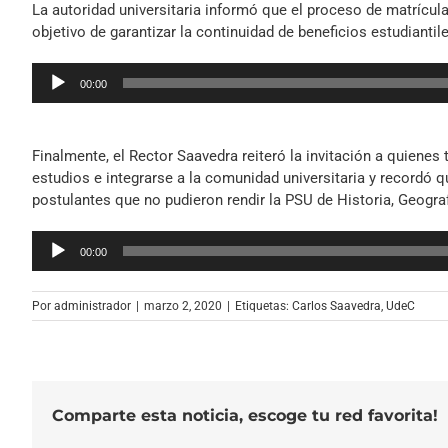
La autoridad universitaria informó que el proceso de matrícul
objetivo de garantizar la continuidad de beneficios estudiantile
Reproductor
00:00
de
audio
Finalmente, el Rector Saavedra reiteró la invitación a quienes
estudios e integrarse a la comunidad universitaria y recordó 
postulantes que no pudieron rendir la PSU de Historia, Geograf
Reproductor
00:00
de
audio
Por
administrador
|
marzo 2, 2020
|
Etiquetas:
Carlos Saavedra
,
UdeC
Comparte esta noticia, escoge tu red favorita!