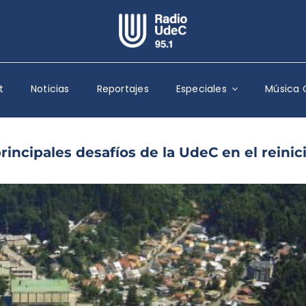
Escuchar Radio UdeC
en vivo
t
Noticias
Reportajes
Especiales
Música 
Quiénes Somos
Programación
Podcast
principales desafíos de la UdeC en el reinic
Noticias
Reportajes
Columnas
Música Clásica
Especiales