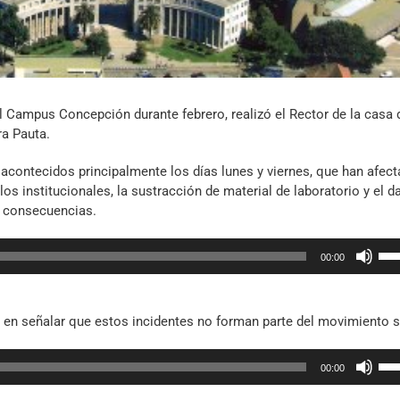
l Campus Concepción durante febrero, realizó el Rector de la casa 
ra Pauta.
acontecidos principalmente los días lunes y viernes, que han afect
los institucionales, la sustracción de material de laboratorio y el d
as consecuencias.
Util
00:00
las
tec
de
ca en señalar que estos incidentes no forman parte del movimiento s
fle
arr
Util
par
00:00
las
aum
tec