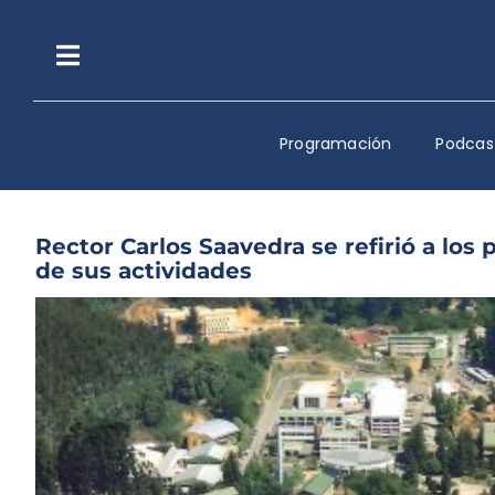
Saltar
al
contenido
Toggle
Navigation
Programación
Podcas
Rector Carlos Saavedra se refirió a los 
de sus actividades
Ver
imagen
más
grande