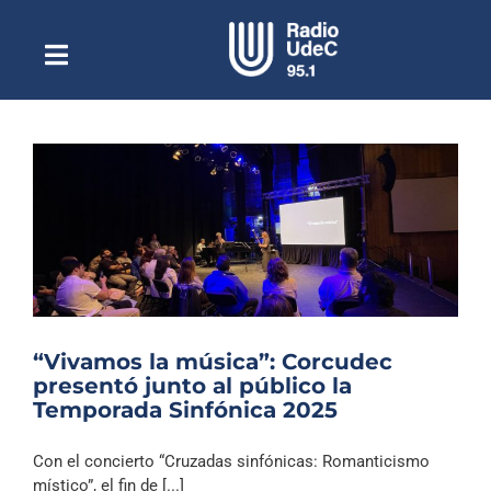
Saltar
al
contenido
Toggle
Escuchar Radio UdeC
Navigation
en vivo
Quiénes Somos
Programación
Podcast
Noticias
Reportajes
“Vivamos la música”: Corcudec
Columnas
presentó junto al público la
Temporada Sinfónica 2025
Música Clásica
Especiales
Con el concierto “Cruzadas sinfónicas: Romanticismo
místico”, el fin de [...]