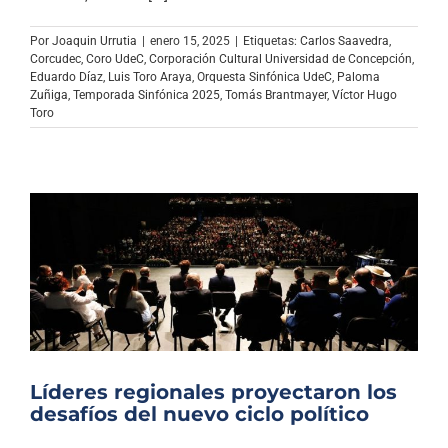
Archivo Sonoro
Por
Joaquin Urrutia
|
enero 15, 2025
|
Etiquetas:
Carlos Saavedra
,
Corcudec
,
Coro UdeC
,
Corporación Cultural Universidad de Concepción
,
Eduardo Díaz
,
Luis Toro Araya
,
Orquesta Sinfónica UdeC
,
Paloma
Zuñiga
,
Temporada Sinfónica 2025
,
Tomás Brantmayer
,
Víctor Hugo
Toro
Líderes regionales proyectaron los
desafíos del nuevo ciclo político