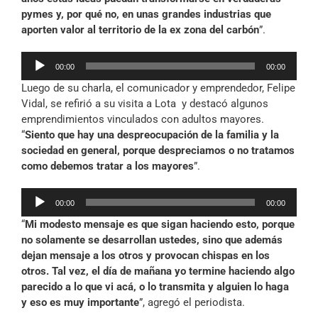
pymes y, por qué no, en unas grandes industrias que
aporten valor al territorio de la ex zona del carbón
”.
Reproductor
00:00
00:00
de
Luego de su charla, el comunicador y emprendedor, Felipe
audio
Vidal, se refirió a su visita a Lota y destacó algunos
emprendimientos vinculados con adultos mayores.
“
Siento que hay una despreocupación de la familia y la
sociedad en general, porque despreciamos o no tratamos
como debemos tratar a los mayores
”.
Reproductor
00:00
00:00
de
“
Mi modesto mensaje es que sigan haciendo esto, porque
audio
no solamente se desarrollan ustedes, sino que además
dejan mensaje a los otros y provocan chispas en los
otros. Tal vez, el día de mañana yo termine haciendo algo
parecido a lo que vi acá, o lo transmita y alguien lo haga
y eso es muy importante
”, agregó el periodista.