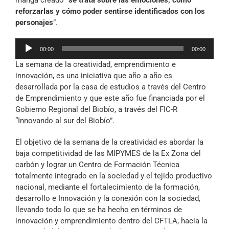
manga creado “
se trata sobre las emociones, cómo
reforzarlas y cómo poder sentirse identificados con los
personajes
”.
Reproductor
00:00
00:00
de
La semana de la creatividad, emprendimiento e
audio
innovación, es una iniciativa que año a año es
desarrollada por la casa de estudios a través del Centro
de Emprendimiento y que este año fue financiada por el
Gobierno Regional del Biobío, a través del FIC-R
“Innovando al sur del Biobío”.
El objetivo de la semana de la creatividad es abordar la
baja competitividad de las MIPYMES de la Ex Zona del
carbón y lograr un Centro de Formación Técnica
totalmente integrado en la sociedad y el tejido productivo
nacional, mediante el fortalecimiento de la formación,
desarrollo e Innovación y la conexión con la sociedad,
llevando todo lo que se ha hecho en términos de
innovación y emprendimiento dentro del CFTLA, hacia la