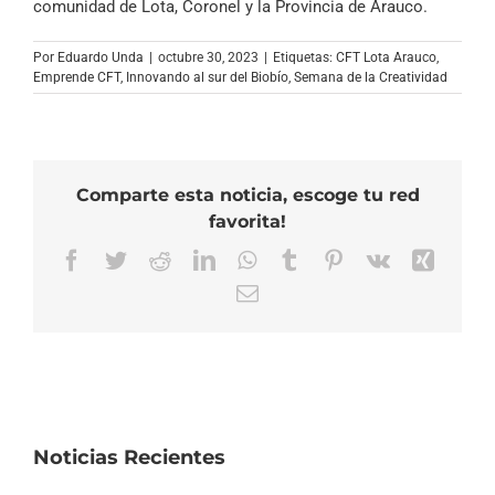
comunidad de Lota, Coronel y la Provincia de Arauco.
Por
Eduardo Unda
|
octubre 30, 2023
|
Etiquetas:
CFT Lota Arauco
,
Emprende CFT
,
Innovando al sur del Biobío
,
Semana de la Creatividad
Comparte esta noticia, escoge tu red
favorita!
Facebook
Twitter
Reddit
LinkedIn
WhatsApp
Tumblr
Pinterest
Vk
Xing
Correo
electrónico
Noticias Recientes