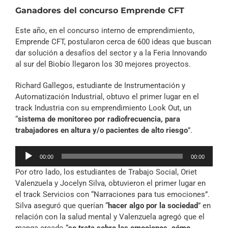
Ganadores del concurso Emprende CFT
Este año, en el concurso interno de emprendimiento,
Emprende CFT, postularon cerca de 600 ideas que buscan
dar solución a desafíos del sector y a la Feria Innovando
al sur del Biobío llegaron los 30 mejores proyectos.
Richard Gallegos, estudiante de Instrumentación y
Automatización Industrial, obtuvo el primer lugar en el
track Industria con su emprendimiento Look Out, un
“
sistema de monitoreo por radiofrecuencia, para
trabajadores en altura y/o pacientes de alto riesgo
”.
Reproductor
00:00
00:00
de
Por otro lado, los estudiantes de Trabajo Social, Oriet
audio
Valenzuela y Jocelyn Silva, obtuvieron el primer lugar en
el track Servicios con “Narraciones para tus emociones”.
Silva aseguró que querían “
hacer algo por la sociedad
” en
relación con la salud mental y Valenzuela agregó que el