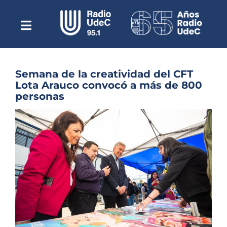
Saltar
al
contenido
Toggle
Escuchar Radio UdeC
Navigation
en vivo
Quiénes Somos
Semana de la creatividad del CFT
Lota Arauco convocó a más de 800
Programación
personas
Podcast
Ver
imagen
Noticias
más
grande
Reportajes
Columnas
Música Clásica
Especiales