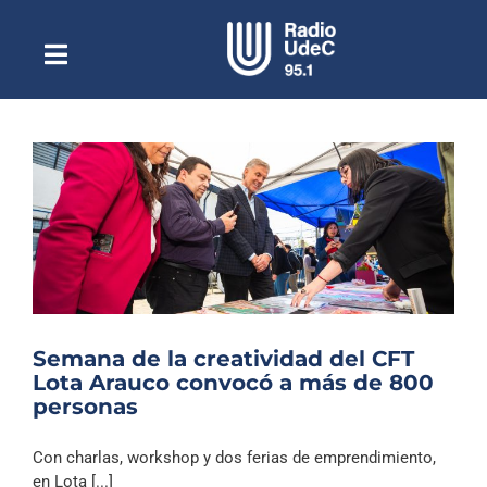
Saltar
al
contenido
Toggle
Escuchar Radio UdeC
Navigation
en vivo
Quiénes Somos
Programación
Podcast
Noticias
Reportajes
Semana de la creatividad del CFT
Columnas
Lota Arauco convocó a más de 800
personas
Música Clásica
Especiales
Con charlas, workshop y dos ferias de emprendimiento,
en Lota [...]