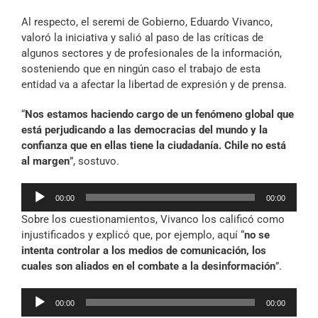
Al respecto, el seremi de Gobierno, Eduardo Vivanco,
valoró la iniciativa y salió al paso de las críticas de
algunos sectores y de profesionales de la información,
sosteniendo que en ningún caso el trabajo de esta
entidad va a afectar la libertad de expresión y de prensa.
“
Nos estamos haciendo cargo de un fenómeno global que
está perjudicando a las democracias del mundo y la
confianza que en ellas tiene la ciudadanía. Chile no está
al margen
”, sostuvo.
Reproductor
00:00
00:00
de
Sobre los cuestionamientos, Vivanco los calificó como
audio
injustificados y explicó que, por ejemplo, aquí “
no se
intenta controlar a los medios de comunicación, los
cuales son aliados en el combate a la desinformación
”.
Reproductor
00:00
00:00
de