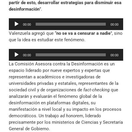
partir de esto, desarrollar estrategias para disminuir esa
desinformación
”.
Reproductor
00:00
00:00
de
Valenzuela agregó que “
no se va a censurar a nadie
”, sino
audio
que la idea es estudiar este fenómeno.
Reproductor
00:00
00:00
de
La Comisión Asesora contra la Desinformación es un
audio
espacio liderado por nueve expertos y expertas que
representan a académicos e investigadoras de
universidades privadas y estatales, representantes de la
sociedad civil y de organizaciones de
fact-checking
que
analizarán y evaluarán el fenómeno global de la
desinformación en plataformas digitales, su
manifestación a nivel local y su impacto en los procesos
democráticos. Un trabajo
ad honorem
, liderado
precisamente por los ministerios de Ciencias y Secretaría
General de Gobierno.