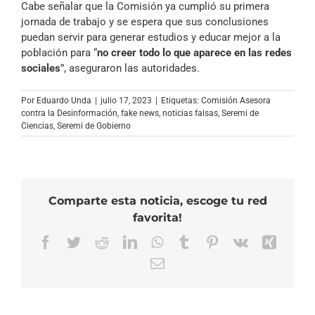
Cabe señalar que la Comisión ya cumplió su primera
audio
jornada de trabajo y se espera que sus conclusiones
puedan servir para generar estudios y educar mejor a la
población para “
no creer todo lo que aparece en las redes
sociales
”, aseguraron las autoridades.
Por
Eduardo Unda
|
julio 17, 2023
|
Etiquetas:
Comisión Asesora
contra la Desinformación
,
fake news
,
noticias falsas
,
Seremi de
Ciencias
,
Seremi de Gobierno
Comparte esta noticia, escoge tu red
favorita!
Facebook
Twitter
Reddit
LinkedIn
WhatsApp
Tumblr
Pinterest
Vk
Xing
Correo
electrónico