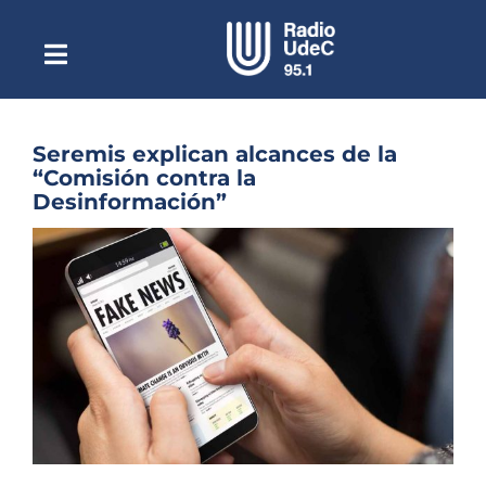
Saltar
al
contenido
Toggle
Escuchar Radio UdeC
Navigation
en vivo
Quiénes Somos
Seremis explican alcances de la
“Comisión contra la
Programación
Desinformación”
Podcast
Ver
imagen
Noticias
más
grande
Reportajes
Columnas
Música Clásica
Especiales