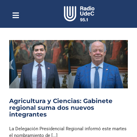
Saltar
al
contenido
Toggle
Escuchar Radio UdeC
Navigation
en vivo
Quiénes Somos
Programación
Podcast
Noticias
Reportajes
Agricultura y Ciencias: Gabinete
Columnas
regional suma dos nuevos
integrantes
Música Clásica
Especiales
La Delegación Presidencial Regional informó este martes
el nombramiento de [...]