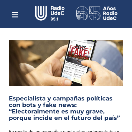
Saltar
al
contenido
Toggle
Escuchar Radio UdeC
Navigation
en vivo
Quiénes Somos
Programación
Podcast
Noticias
Reportajes
Especialista y campañas políticas
Columnas
con bots y fake news:
“Electoralmente es muy grave,
Música Clásica
porque incide en el futuro del país”
Especiales
En medio de las campañas electorales parlamentarias y